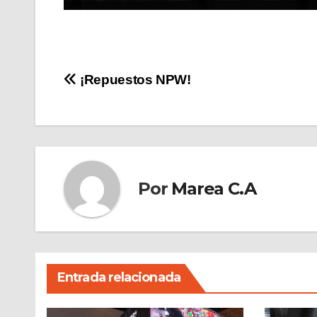
Navegación
¡Repuestos NPW!
de
entradas
Por
Marea C.A
Entrada relacionada