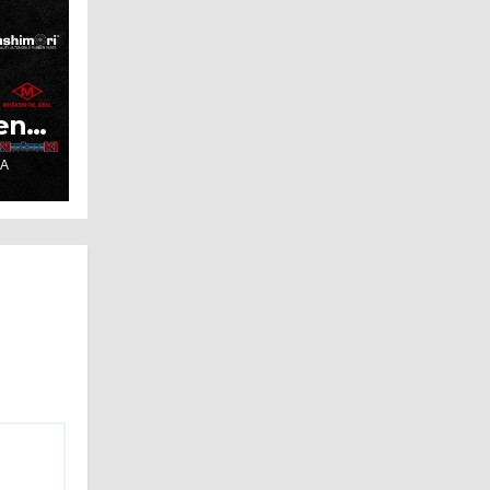
en
.A