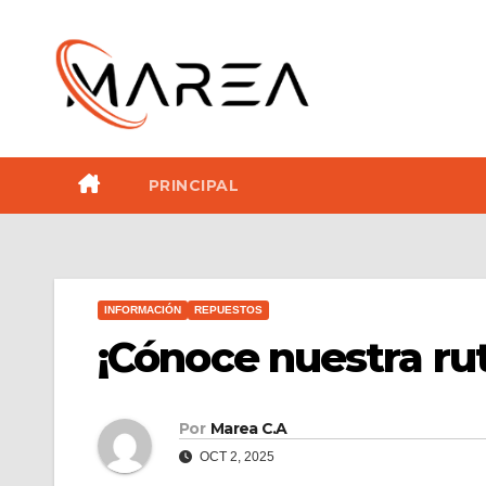
Saltar
al
contenido
PRINCIPAL
INFORMACIÓN
REPUESTOS
¡Cónoce nuestra ru
Por
Marea C.A
OCT 2, 2025