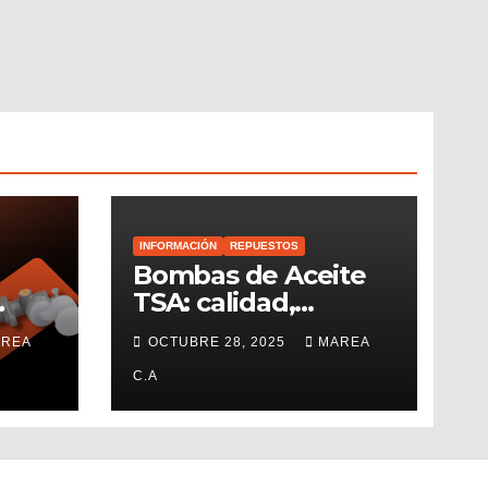
INFORMACIÓN
REPUESTOS
Bombas de Aceite
TSA: calidad,
gía
durabilidad y alto
REA
OCTUBRE 28, 2025
MAREA
ible
rendimiento
on
C.A