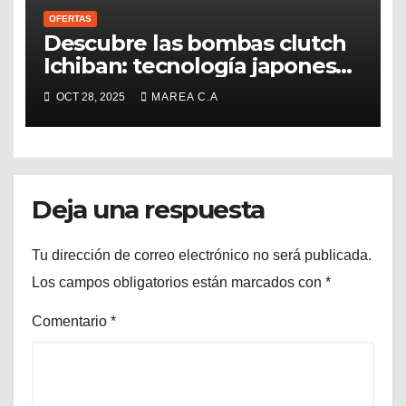
OFERTAS
Descubre las bombas clutch
Ichiban: tecnología japonesa
disponible en Venezuela con
OCT 28, 2025
MAREA C.A
MAREA C.A.
Deja una respuesta
Tu dirección de correo electrónico no será publicada.
Los campos obligatorios están marcados con
*
Comentario
*