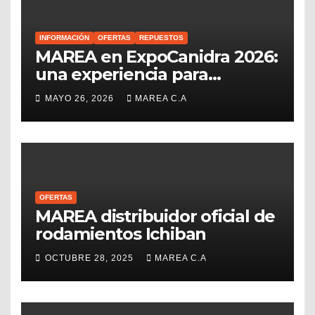
INFORMACIÓN
OFERTAS
REPUESTOS
MAREA en ExpoCanidra 2026:
una experiencia para
conectar, crecer y seguir
MAYO 26, 2026
MAREA C.A
impulsando el sector
repuestero venezolano
OFERTAS
MAREA distribuidor oficial de
rodamientos Ichiban
OCTUBRE 28, 2025
MAREA C.A