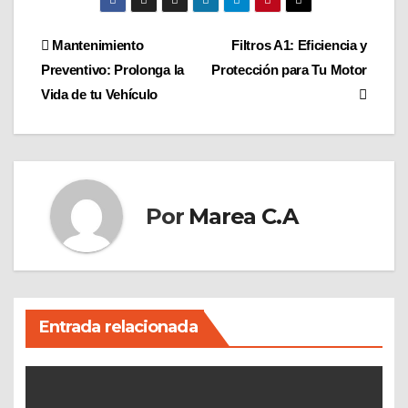
Navegación
Mantenimiento
Filtros A1: Eficiencia y
Preventivo: Prolonga la
Protección para Tu Motor
de
Vida de tu Vehículo
entradas
Por
Marea C.A
Entrada relacionada