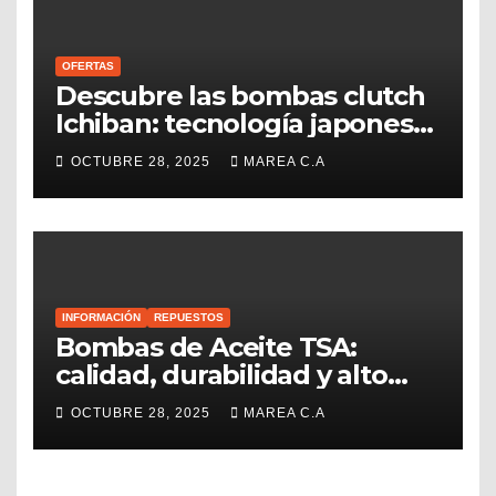
OFERTAS
Descubre las bombas clutch
Ichiban: tecnología japonesa
disponible en Venezuela con
OCTUBRE 28, 2025
MAREA C.A
MAREA C.A.
INFORMACIÓN
REPUESTOS
Bombas de Aceite TSA:
calidad, durabilidad y alto
rendimiento
OCTUBRE 28, 2025
MAREA C.A