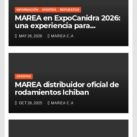
INFORMACIÓN
OFERTAS
REPUESTOS
MAREA en ExpoCanidra 2026:
una experiencia para
conectar, crecer y seguir
MAY 26, 2026
MAREA C.A
impulsando el sector
repuestero venezolano
OFERTAS
MAREA distribuidor oficial de
rodamientos Ichiban
OCT 28, 2025
MAREA C.A