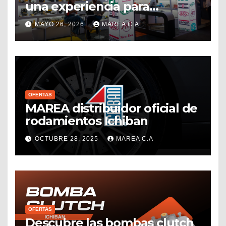
una experiencia para
conectar, crecer y seguir
MAYO 26, 2026
MAREA C.A
impulsando el sector
repuestero venezolano
OFERTAS
MAREA distribuidor oficial de
rodamientos Ichiban
OCTUBRE 28, 2025
MAREA C.A
OFERTAS
Descubre las bombas clutch