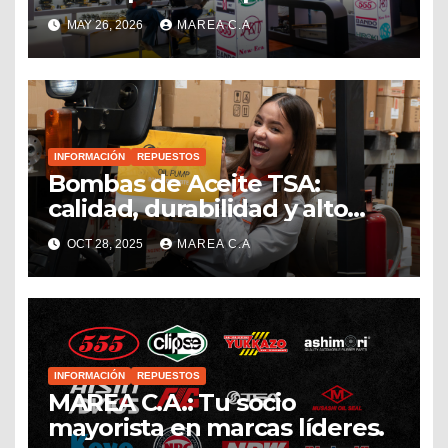
conectar, crecer y seguir
MAY 26, 2026
MAREA C.A
impulsando el sector
repuestero venezolano
INFORMACIÓN
REPUESTOS
Bombas de Aceite TSA:
calidad, durabilidad y alto
rendimiento
OCT 28, 2025
MAREA C.A
INFORMACIÓN
REPUESTOS
MAREA C.A.: Tu socio
mayorista en marcas líderes.