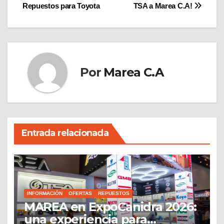
Repuestos para Toyota
TSA a Marea C.A!
de
entradas
Por
Marea C.A
Entrada relacionada
INFORMACIÓN
OFERTAS
REPUESTOS
MAREA en ExpoCanidra 2026:
una experiencia para