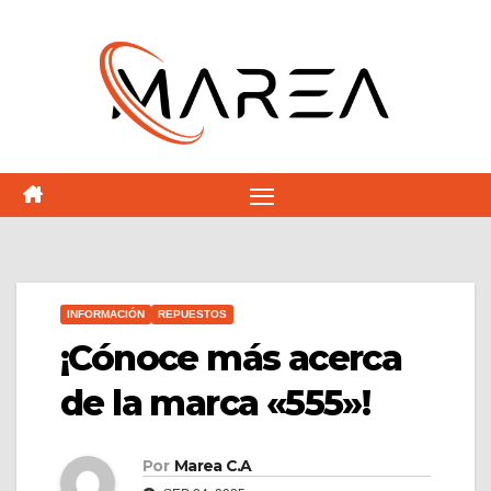
Saltar
al
contenido
INFORMACIÓN
REPUESTOS
¡Cónoce más acerca
de la marca «555»!
Por
Marea C.A