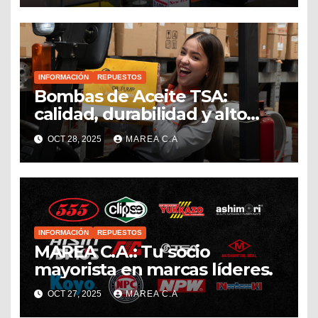
repuestero venezolano
INFORMACIÓN
REPUESTOS
Bombas de Aceite TSA:
calidad, durabilidad y alto
rendimiento
OCT 28, 2025
MAREA C.A
INFORMACIÓN
REPUESTOS
MAREA C.A.: Tu socio
mayorista en marcas líderes.
OCT 27, 2025
MAREA C.A