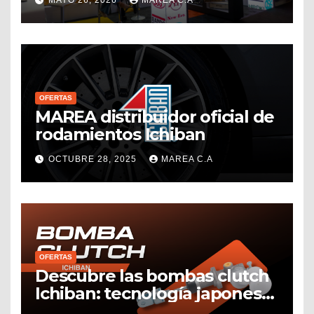
impulsando el sector
repuestero venezolano
OFERTAS
MAREA distribuidor oficial de
rodamientos Ichiban
OCTUBRE 28, 2025
MAREA C.A
OFERTAS
Descubre las bombas clutch
Ichiban: tecnología japonesa
disponible en Venezuela con