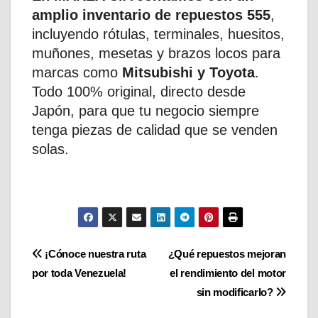
amplio inventario de repuestos 555
,
incluyendo rótulas, terminales, huesitos,
muñones, mesetas y brazos locos para
marcas como
Mitsubishi y Toyota
.
Todo 100% original, directo desde
Japón, para que tu negocio siempre
tenga piezas de calidad que se venden
solas.
Navegación
¡Cónoce nuestra ruta
¿Qué repuestos mejoran
por toda Venezuela!
el rendimiento del motor
de
sin modificarlo?
entradas