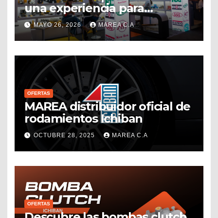
una experiencia para
conectar, crecer y seguir
MAYO 26, 2026
MAREA C.A
impulsando el sector
repuestero venezolano
OFERTAS
MAREA distribuidor oficial de
rodamientos Ichiban
OCTUBRE 28, 2025
MAREA C.A
OFERTAS
Descubre las bombas clutch