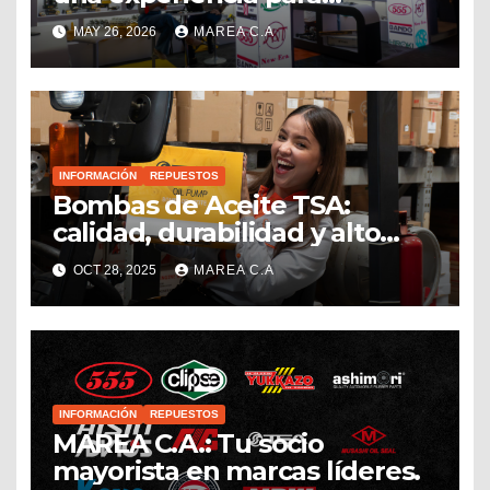
conectar, crecer y seguir
MAY 26, 2026
MAREA C.A
impulsando el sector
repuestero venezolano
INFORMACIÓN
REPUESTOS
Bombas de Aceite TSA:
calidad, durabilidad y alto
rendimiento
OCT 28, 2025
MAREA C.A
INFORMACIÓN
REPUESTOS
MAREA C.A.: Tu socio
mayorista en marcas líderes.