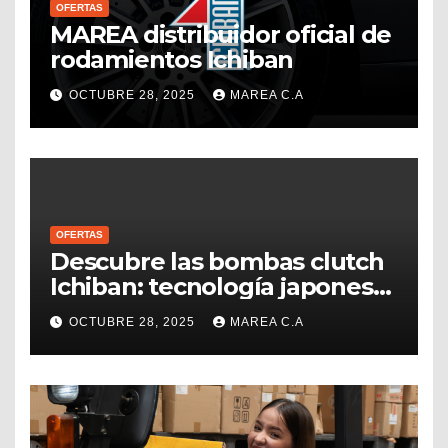
OFERTAS
MAREA distribuidor oficial de
rodamientos Ichiban
OCTUBRE 28, 2025
MAREA C.A
OFERTAS
Descubre las bombas clutch
Ichiban: tecnología japonesa
disponible en Venezuela con
OCTUBRE 28, 2025
MAREA C.A
MAREA C.A.