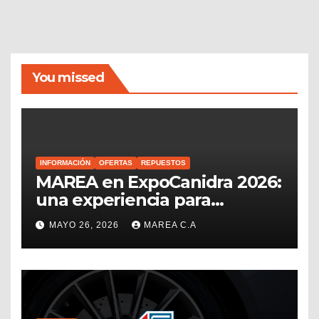
You missed
INFORMACIÓN
OFERTAS
REPUESTOS
MAREA en ExpoCanidra 2026:
una experiencia para
conectar, crecer y seguir
MAYO 26, 2026
MAREA C.A
impulsando el sector
repuestero venezolano