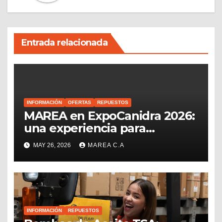
Entrada relacionada
INFORMACIÓN
OFERTAS
REPUESTOS
MAREA en ExpoCanidra 2026:
una experiencia para
conectar, crecer y seguir
MAY 26, 2026
MAREA C.A
impulsando el sector
repuestero venezolano
INFORMACIÓN
REPUESTOS