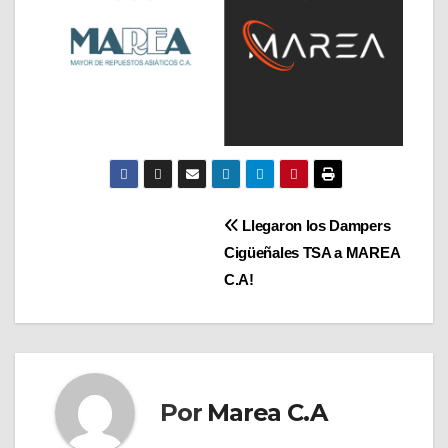
Navegación
Llegaron los Dampers
Cigüeñales TSA a MAREA
de
C.A!
entradas
Por
Marea C.A